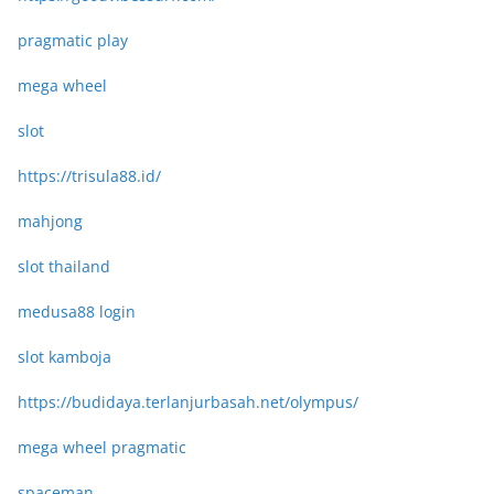
pragmatic play
mega wheel
slot
https://trisula88.id/
mahjong
slot thailand
medusa88 login
slot kamboja
https://budidaya.terlanjurbasah.net/olympus/
mega wheel pragmatic
spaceman