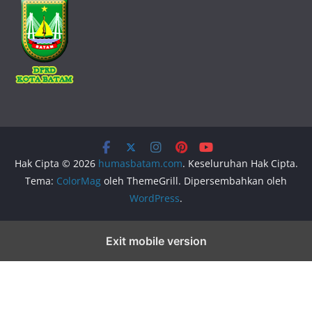
Hak Cipta © 2026
humasbatam.com
. Keseluruhan Hak Cipta.
Tema:
ColorMag
oleh ThemeGrill. Dipersembahkan oleh
WordPress
.
Exit mobile version