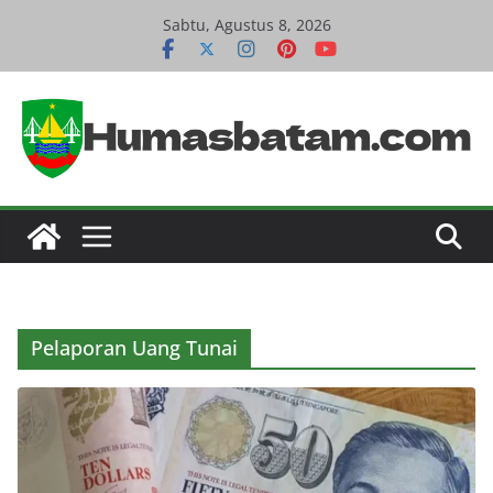
S
Sabtu, Agustus 8, 2026
k
i
p
t
o
c
o
n
t
e
Pelaporan Uang Tunai
n
t