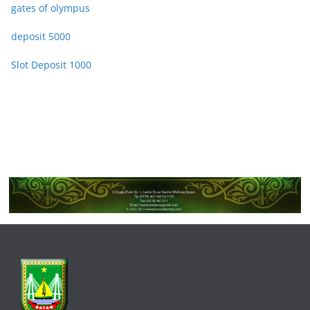
gates of olympus
deposit 5000
Slot Deposit 1000