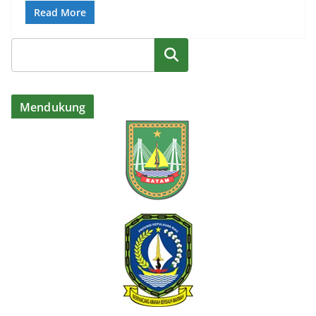
Read More
Cari
Mendukung