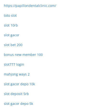
https://papillondentalclinic.com/
toto slot
slot 10rb
slot gacor
slot bet 200
bonus new member 100
slot777 login
mahjong ways 2
slot gacor depo 10k
slot deposit 5rb
slot gacor depo 5k