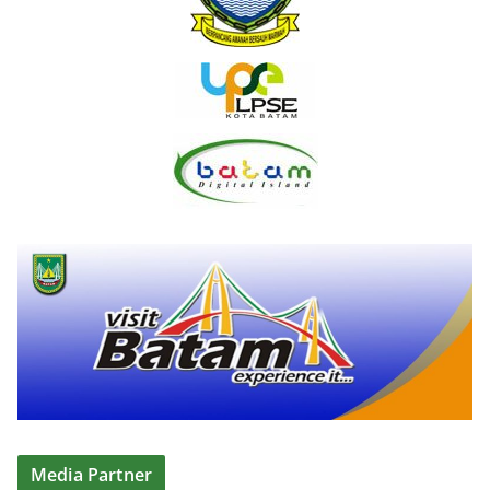
Media Partner