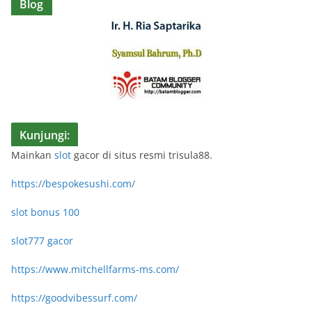
Blog
Kunjungi:
Mainkan
slot
gacor di situs resmi trisula88.
https://bespokesushi.com/
slot bonus 100
slot777 gacor
https://www.mitchellfarms-ms.com/
https://goodvibessurf.com/