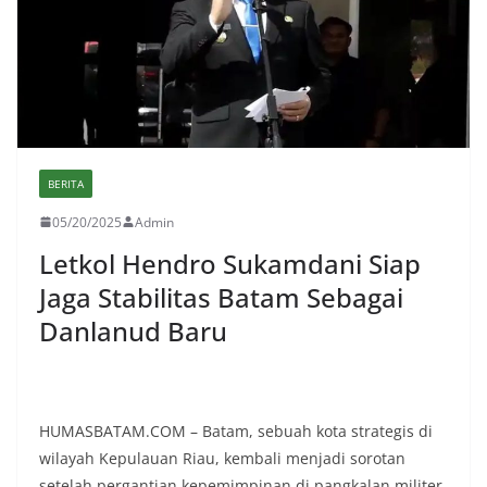
BERITA
05/20/2025
Admin
Letkol Hendro Sukamdani Siap
Jaga Stabilitas Batam Sebagai
Danlanud Baru
HUMASBATAM.COM – Batam, sebuah kota strategis di
wilayah Kepulauan Riau, kembali menjadi sorotan
setelah pergantian kepemimpinan di pangkalan militer