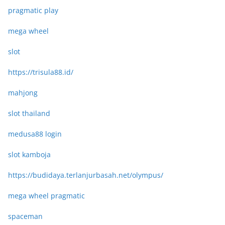
pragmatic play
mega wheel
slot
https://trisula88.id/
mahjong
slot thailand
medusa88 login
slot kamboja
https://budidaya.terlanjurbasah.net/olympus/
mega wheel pragmatic
spaceman