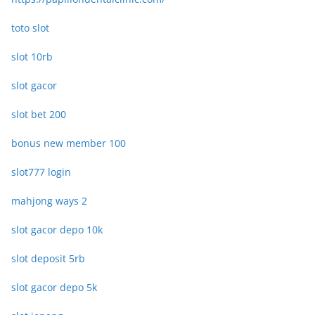
toto slot
slot 10rb
slot gacor
slot bet 200
bonus new member 100
slot777 login
mahjong ways 2
slot gacor depo 10k
slot deposit 5rb
slot gacor depo 5k