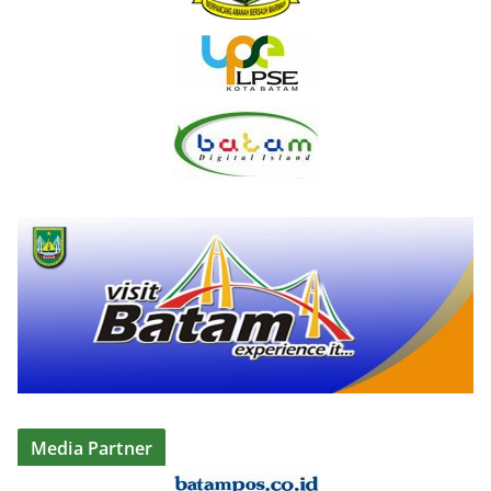
Media Partner