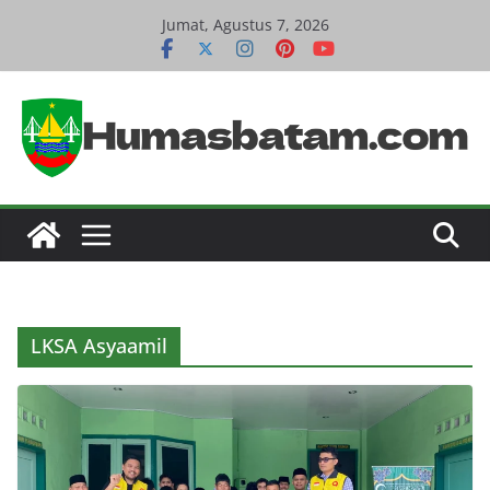
S
Jumat, Agustus 7, 2026
k
i
p
t
o
c
o
n
t
e
LKSA Asyaamil
n
t