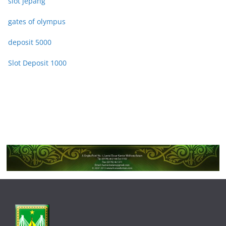
slot jepang
gates of olympus
deposit 5000
Slot Deposit 1000