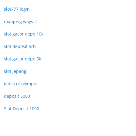
slot777 login
mahjong ways 2
slot gacor depo 10k
slot deposit 5rb
slot gacor depo 5k
slot jepang
gates of olympus
deposit 5000
Slot Deposit 1000