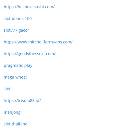
https://bespokesushi.com/
slot bonus 100
slot777 gacor
https://www.mitchellfarms-ms.com/
https://goodvibessurf.com/
pragmatic play
mega wheel
slot
https://trisula88.id/
mahjong
slot thailand