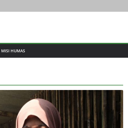
& MISI HUMAS