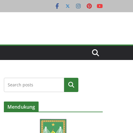
Cari
Mendukung