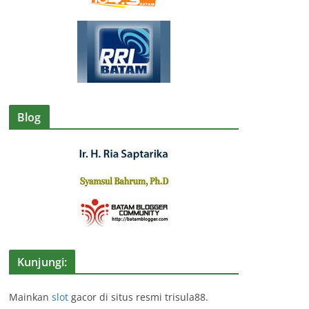
Blog
Kunjungi:
Mainkan
slot
gacor di situs resmi trisula88.