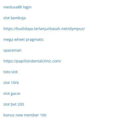
medusa88 login
slot kamboja
https://budidaya.terlanjurbasah.net/olympus/
mega wheel pragmatic
spaceman
https://papillondentalclinic.com/
toto slot
slot 10rb
slot gacor
slot bet 200
bonus new member 100