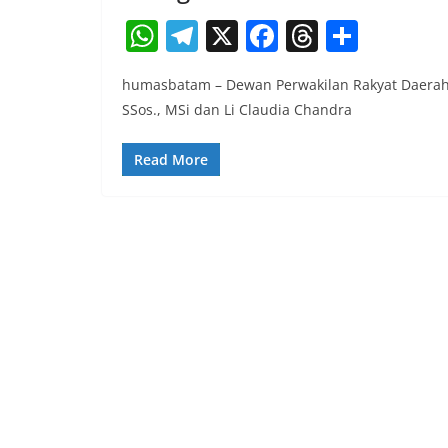
W
T
X
F
T
S
h
el
a
h
h
humasbatam – Dewan Perwakilan Rakyat Daerah
at
e
c
re
ar
SSos., MSi dan Li Claudia Chandra
s
gr
e
a
e
A
a
b
d
Read More
p
m
o
s
p
o
k