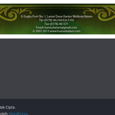
ak Cipta.
 oleh
WordPress
.