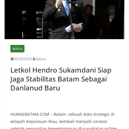
BERITA
05/20/2025
Admin
Letkol Hendro Sukamdani Siap
Jaga Stabilitas Batam Sebagai
Danlanud Baru
HUMASBATAM.COM – Batam, sebuah kota strategis di
wilayah Kepulauan Riau, kembali menjadi sorotan
setelah pergantian kepemimpinan di pangkalan militer