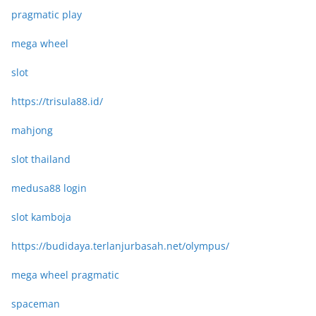
pragmatic play
mega wheel
slot
https://trisula88.id/
mahjong
slot thailand
medusa88 login
slot kamboja
https://budidaya.terlanjurbasah.net/olympus/
mega wheel pragmatic
spaceman