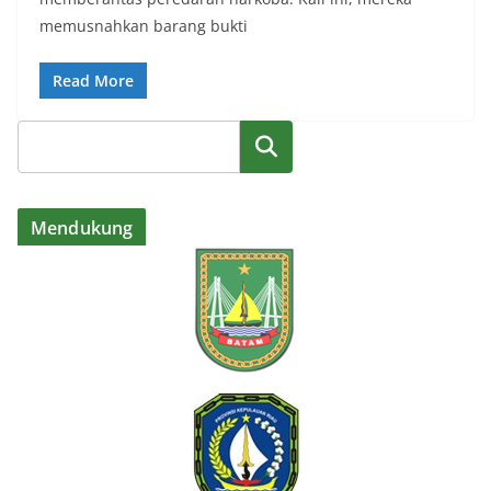
memusnahkan barang bukti
Read More
Cari
Mendukung