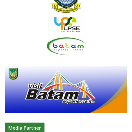
Media Partner