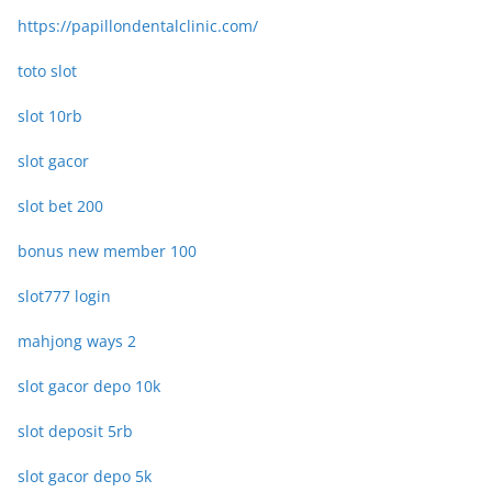
https://papillondentalclinic.com/
toto slot
slot 10rb
slot gacor
slot bet 200
bonus new member 100
slot777 login
mahjong ways 2
slot gacor depo 10k
slot deposit 5rb
slot gacor depo 5k