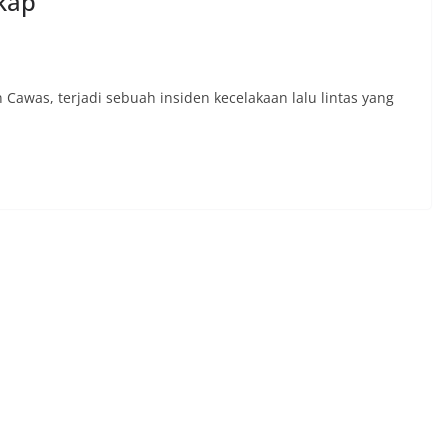
kap
awas, terjadi sebuah insiden kecelakaan lalu lintas yang