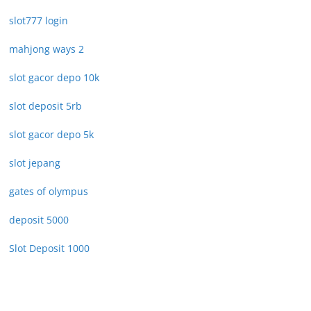
slot777 login
mahjong ways 2
slot gacor depo 10k
slot deposit 5rb
slot gacor depo 5k
slot jepang
gates of olympus
deposit 5000
Slot Deposit 1000