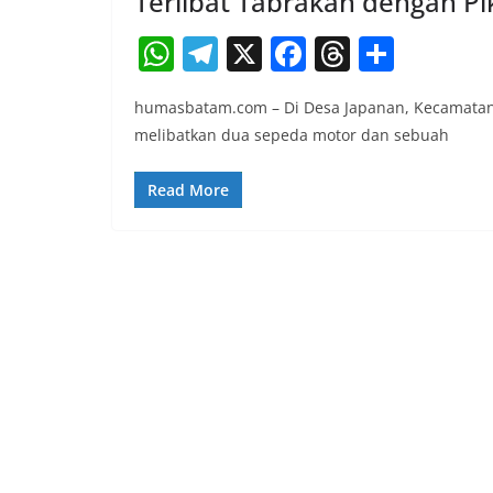
Terlibat Tabrakan dengan Pi
W
T
X
F
T
S
h
el
a
h
h
humasbatam.com – Di Desa Japanan, Kecamatan C
at
e
c
re
ar
melibatkan dua sepeda motor dan sebuah
s
gr
e
a
e
A
a
b
d
Read More
p
m
o
s
p
o
k