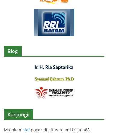
Blog
Kunjungi:
Mainkan
slot
gacor di situs resmi trisula88.