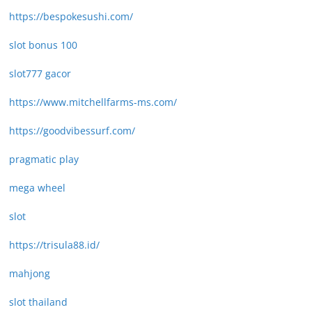
https://bespokesushi.com/
slot bonus 100
slot777 gacor
https://www.mitchellfarms-ms.com/
https://goodvibessurf.com/
pragmatic play
mega wheel
slot
https://trisula88.id/
mahjong
slot thailand