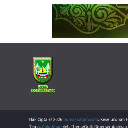
Hak Cipta © 2026
humasbatam.com
. Keseluruhan H
Tema:
ColorMag
oleh ThemeGrill. Dipersembahkan