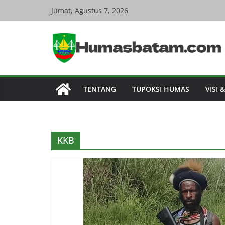
Skip
Jumat, Agustus 7, 2026
to
content
TENTANG
TUPOKSI HUMAS
VISI 
KKB