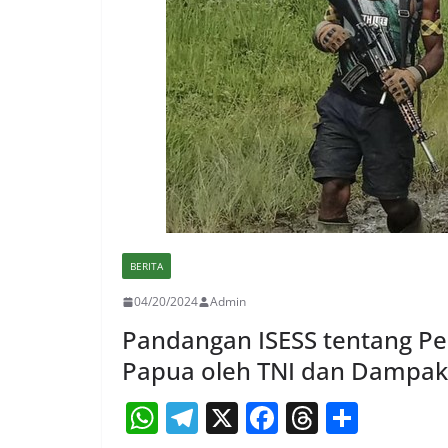
BERITA
04/20/2024
Admin
Pandangan ISESS tentang Pe
Papua oleh TNI dan Dampak
W
T
X
F
T
S