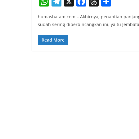
W
T
X
F
T
S
h
el
a
h
h
humasbatam.com – Akhirnya, penantian panjang
at
e
c
re
ar
sudah sering diperbincangkan ini, yaitu Jembat
s
gr
e
a
e
A
a
b
d
Read More
p
m
o
s
p
o
k