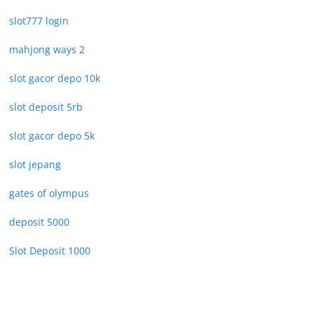
slot777 login
mahjong ways 2
slot gacor depo 10k
slot deposit 5rb
slot gacor depo 5k
slot jepang
gates of olympus
deposit 5000
Slot Deposit 1000