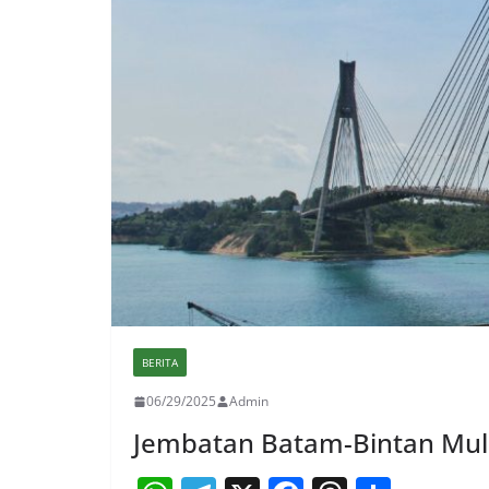
BERITA
06/29/2025
Admin
Jembatan Batam-Bintan Mul