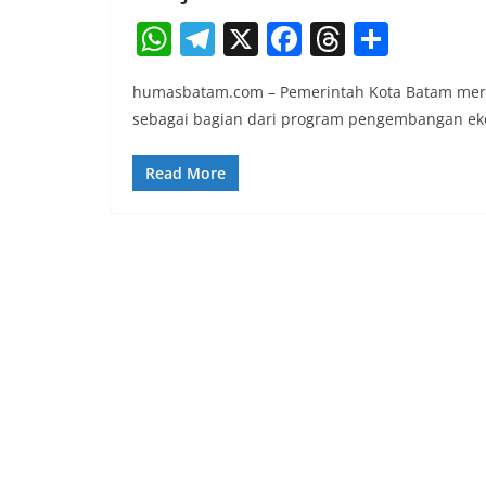
W
T
X
F
T
S
h
el
a
h
h
humasbatam.com – Pemerintah Kota Batam mer
at
e
c
re
ar
sebagai bagian dari program pengembangan ek
s
gr
e
a
e
A
a
b
d
Read More
p
m
o
s
p
o
k