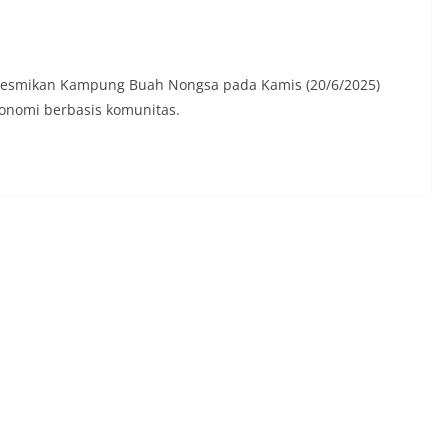
esmikan Kampung Buah Nongsa pada Kamis (20/6/2025)
onomi berbasis komunitas.