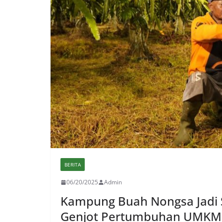
BERITA
06/20/2025
Admin
Kampung Buah Nongsa Jadi 
Genjot Pertumbuhan UMKM