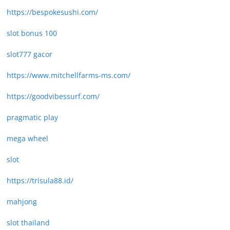
https://bespokesushi.com/
slot bonus 100
slot777 gacor
https://www.mitchellfarms-ms.com/
https://goodvibessurf.com/
pragmatic play
mega wheel
slot
https://trisula88.id/
mahjong
slot thailand