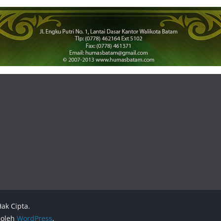
ak Cipta.
 oleh
WordPress
.