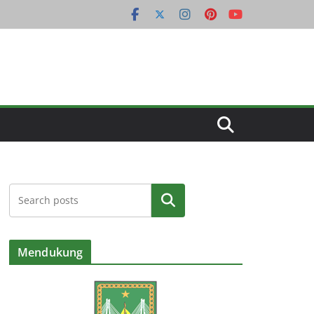
Cari
Mendukung