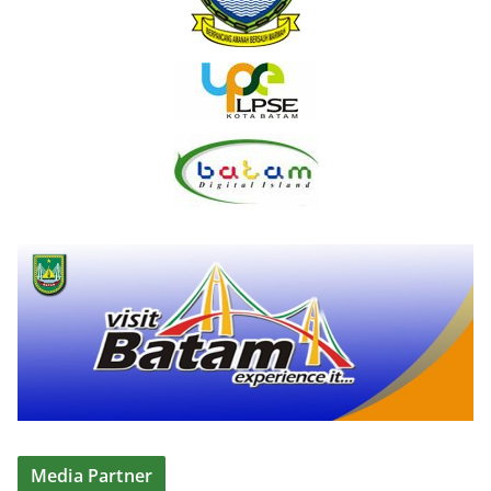
Media Partner