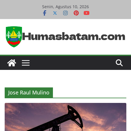
S
Senin, Agustus 10, 2026
k
i
p
t
o
c
o
n
t
e
Jose Raul Mulino
n
t