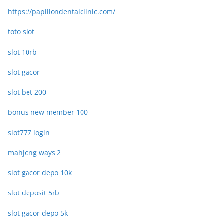
https://papillondentalclinic.com/
toto slot
slot 10rb
slot gacor
slot bet 200
bonus new member 100
slot777 login
mahjong ways 2
slot gacor depo 10k
slot deposit 5rb
slot gacor depo 5k