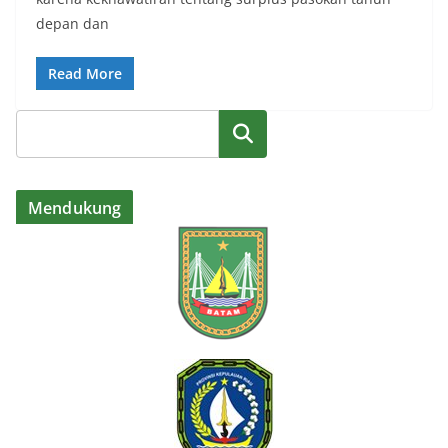
depan dan
Read More
Cari
Mendukung