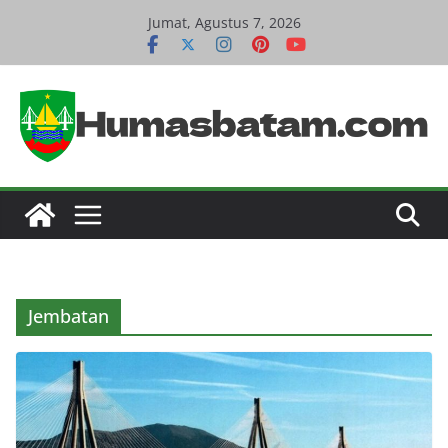
S
Jumat, Agustus 7, 2026
k
i
p
t
o
c
o
n
t
e
Jembatan
n
t