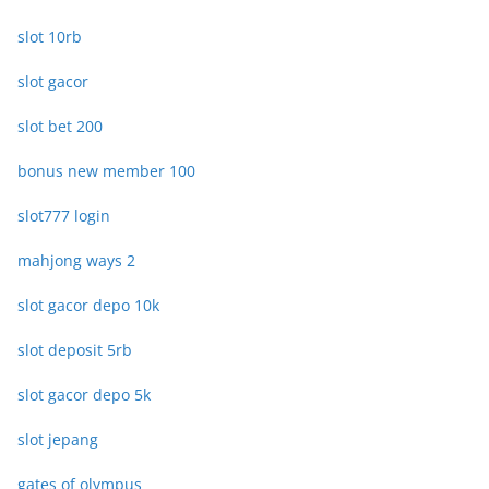
slot 10rb
slot gacor
slot bet 200
bonus new member 100
slot777 login
mahjong ways 2
slot gacor depo 10k
slot deposit 5rb
slot gacor depo 5k
slot jepang
gates of olympus