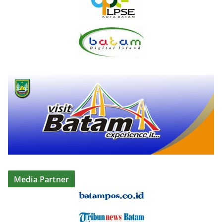
Media Partner