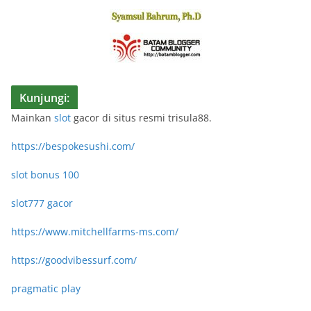
Kunjungi:
Mainkan
slot
gacor di situs resmi trisula88.
https://bespokesushi.com/
slot bonus 100
slot777 gacor
https://www.mitchellfarms-ms.com/
https://goodvibessurf.com/
pragmatic play