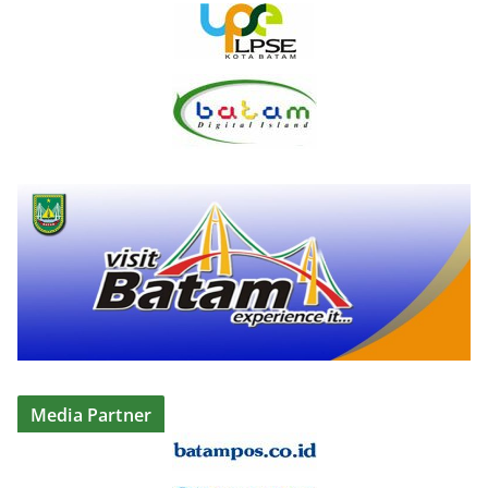
Media Partner