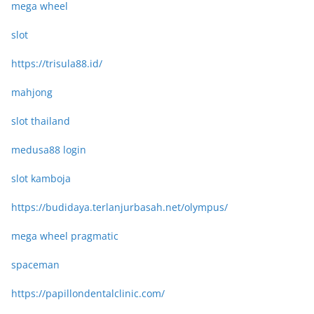
mega wheel
slot
https://trisula88.id/
mahjong
slot thailand
medusa88 login
slot kamboja
https://budidaya.terlanjurbasah.net/olympus/
mega wheel pragmatic
spaceman
https://papillondentalclinic.com/