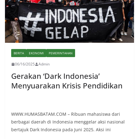
BERITA
EKONOMI
PEMERINTAHAN
06/16/2025
Admin
Gerakan ‘Dark Indonesia’
Menyuarakan Krisis Pendidikan
WWW.HUMASBATAM.COM – Ribuan mahasiswa dari
berbagai daerah di Indonesia menggelar aksi nasional
bertajuk Dark Indonesia pada Juni 2025. Aksi ini