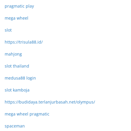
pragmatic play
mega wheel
slot
https://trisula88.id/
mahjong
slot thailand
medusa88 login
slot kamboja
https://budidaya.terlanjurbasah.net/olympus/
mega wheel pragmatic
spaceman