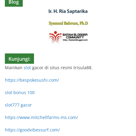
Blog
Kunjungi:
Mainkan
slot
gacor di situs resmi trisula88.
https://bespokesushi.com/
slot bonus 100
slot777 gacor
https://www.mitchellfarms-ms.com/
https://goodvibessurf.com/