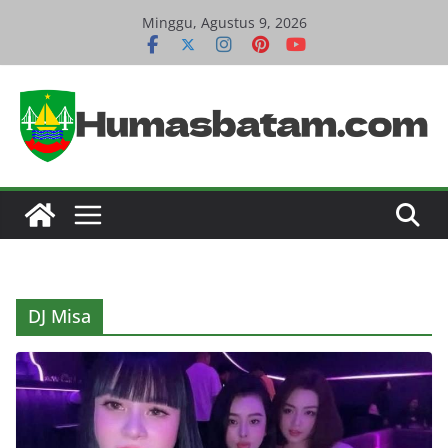
S
Minggu, Agustus 9, 2026
k
i
p
t
o
c
o
n
t
e
DJ Misa
n
t