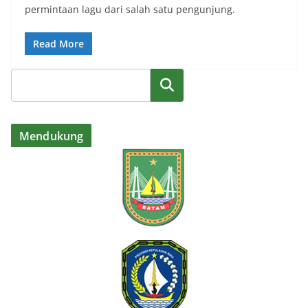
permintaan lagu dari salah satu pengunjung.
Read More
Cari
Mendukung