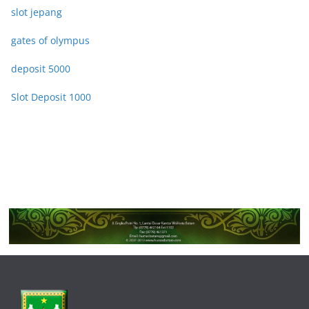
slot jepang
gates of olympus
deposit 5000
Slot Deposit 1000