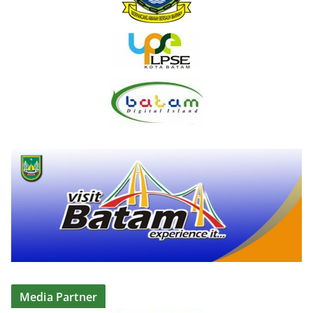
Media Partner