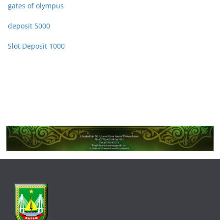
gates of olympus
deposit 5000
Slot Deposit 1000