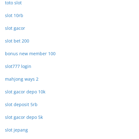
toto slot
slot 10rb
slot gacor
slot bet 200
bonus new member 100
slot777 login
mahjong ways 2
slot gacor depo 10k
slot deposit 5rb
slot gacor depo 5k
slot jepang