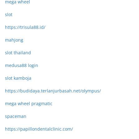
mega wheel
slot
https://trisula88.id/
mahjong
slot thailand
medusa88 login
slot kamboja
https://budidaya.terlanjurbasah.net/olympus/
mega wheel pragmatic
spaceman
https://papillondentalclinic.com/