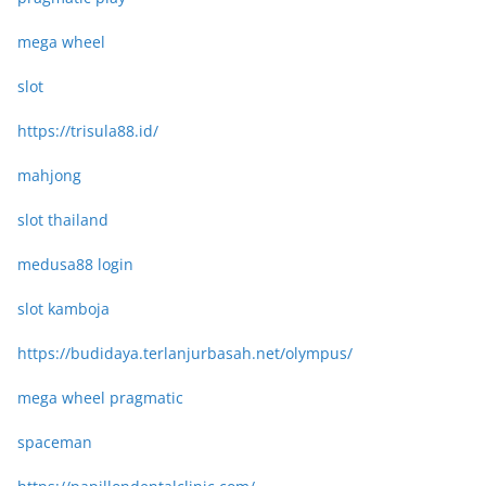
mega wheel
slot
https://trisula88.id/
mahjong
slot thailand
medusa88 login
slot kamboja
https://budidaya.terlanjurbasah.net/olympus/
mega wheel pragmatic
spaceman