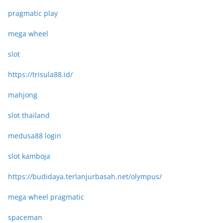
pragmatic play
mega wheel
slot
https://trisula88.id/
mahjong
slot thailand
medusa88 login
slot kamboja
https://budidaya.terlanjurbasah.net/olympus/
mega wheel pragmatic
spaceman