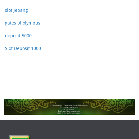
slot jepang
gates of olympus
deposit 5000
Slot Deposit 1000