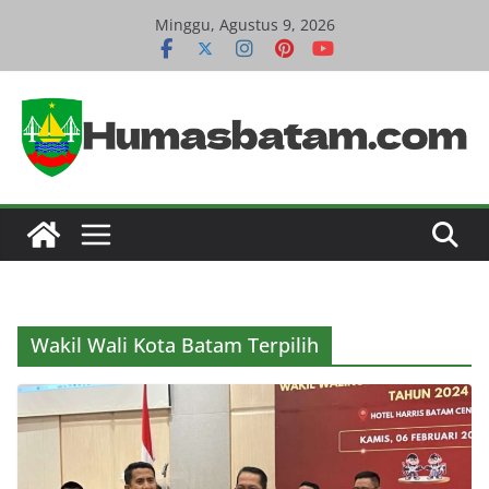
S
Minggu, Agustus 9, 2026
k
i
p
t
o
c
o
n
t
e
Wakil Wali Kota Batam Terpilih
n
t