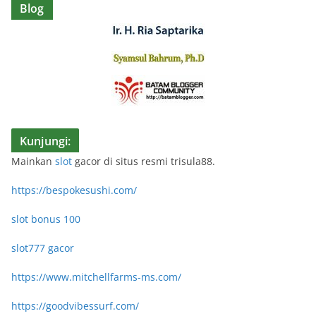
Blog
Kunjungi:
Mainkan
slot
gacor di situs resmi trisula88.
https://bespokesushi.com/
slot bonus 100
slot777 gacor
https://www.mitchellfarms-ms.com/
https://goodvibessurf.com/