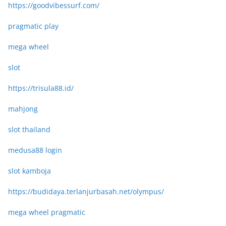
https://goodvibessurf.com/
pragmatic play
mega wheel
slot
https://trisula88.id/
mahjong
slot thailand
medusa88 login
slot kamboja
https://budidaya.terlanjurbasah.net/olympus/
mega wheel pragmatic