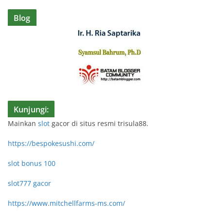
Blog
Kunjungi:
Mainkan
slot
gacor di situs resmi trisula88.
https://bespokesushi.com/
slot bonus 100
slot777 gacor
https://www.mitchellfarms-ms.com/