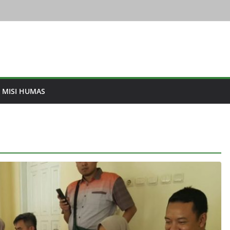
& MISI HUMAS