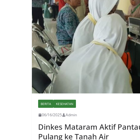
BERITA
KESEHATAN
06/16/2025
Admin
Dinkes Mataram Aktif Panta
Pulang ke Tanah Air