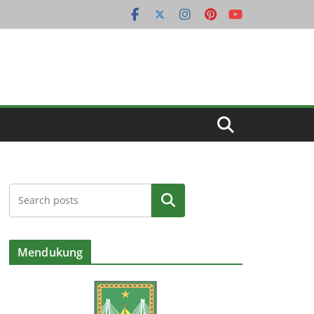
Cari
Mendukung