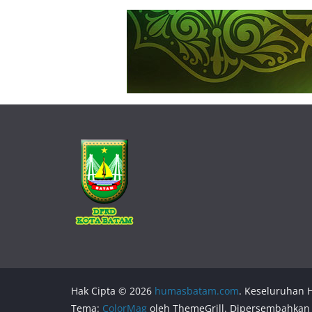
Hak Cipta © 2026
humasbatam.com
. Keseluruhan H
Tema:
ColorMag
oleh ThemeGrill. Dipersembahkan