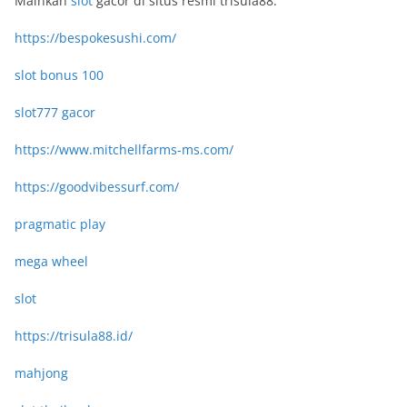
Mainkan
slot
gacor di situs resmi trisula88.
https://bespokesushi.com/
slot bonus 100
slot777 gacor
https://www.mitchellfarms-ms.com/
https://goodvibessurf.com/
pragmatic play
mega wheel
slot
https://trisula88.id/
mahjong