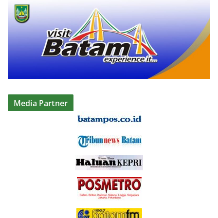
Media Partner