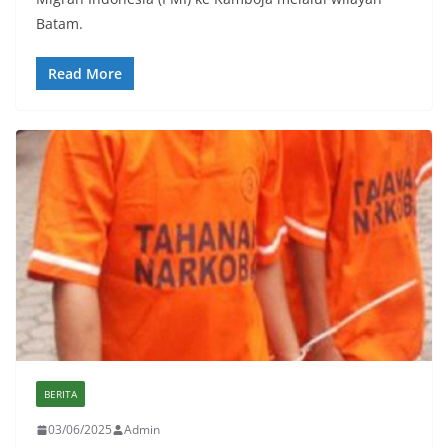
Batam.
Read More
BERITA
03/06/2025
Admin