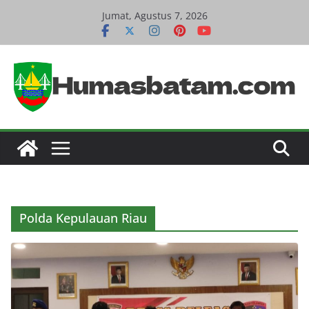
S
Jumat, Agustus 7, 2026
k
i
p
t
o
c
o
n
t
e
Polda Kepulauan Riau
n
t