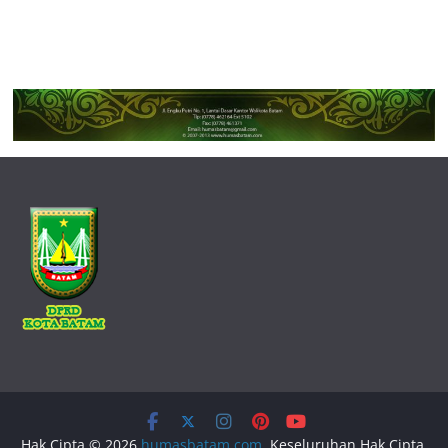
Hak Cipta © 2026
humasbatam.com
. Keseluruhan Hak Cipta.