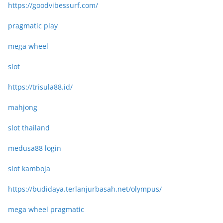
https://goodvibessurf.com/
pragmatic play
mega wheel
slot
https://trisula88.id/
mahjong
slot thailand
medusa88 login
slot kamboja
https://budidaya.terlanjurbasah.net/olympus/
mega wheel pragmatic