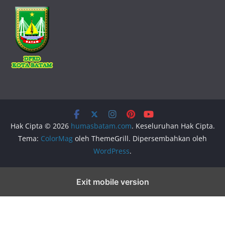
Hak Cipta © 2026
humasbatam.com
. Keseluruhan Hak Cipta.
Tema:
ColorMag
oleh ThemeGrill. Dipersembahkan oleh
WordPress
.
Exit mobile version