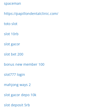
spaceman
https://papillondentalclinic.com/
toto slot
slot 10rb
slot gacor
slot bet 200
bonus new member 100
slot777 login
mahjong ways 2
slot gacor depo 10k
slot deposit 5rb