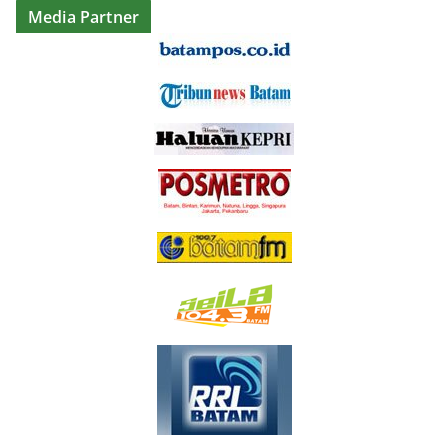
Media Partner