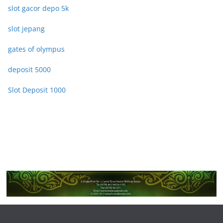
slot gacor depo 5k
slot jepang
gates of olympus
deposit 5000
Slot Deposit 1000