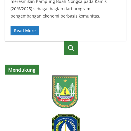
meresmikan Kampung Buah Nongsa pada Kamis
(20/6/2025) sebagai bagian dari program
pengembangan ekonomi berbasis komunitas.
Read More
Cari
Mendukung