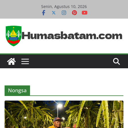
S
Senin, Agustus 10, 2026
k
i
p
t
o
c
o
n
t
e
Nongsa
n
t