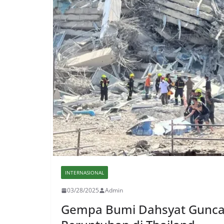
INTERNASIONAL
03/28/2025
Admin
Gempa Bumi Dahsyat Gunca