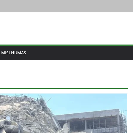
& MISI HUMAS