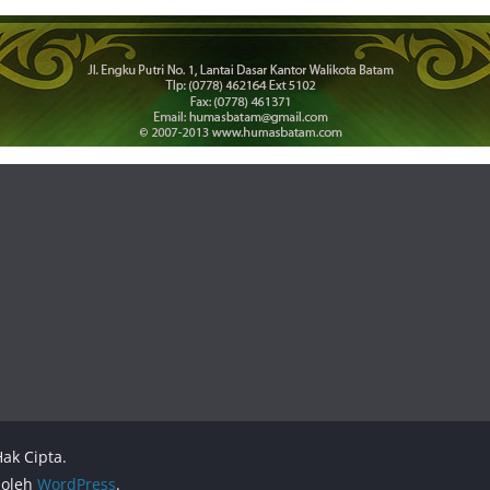
ak Cipta.
 oleh
WordPress
.