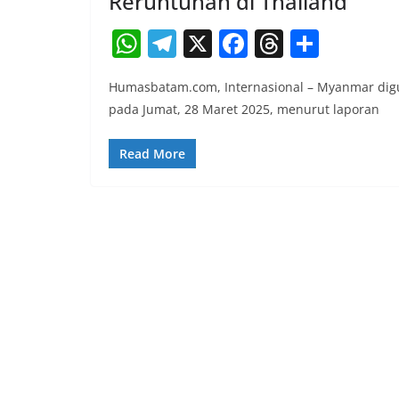
Reruntuhan di Thailand
W
T
X
F
T
S
h
el
a
h
h
Humasbatam.com, Internasional – Myanmar dig
at
e
c
re
ar
pada Jumat, 28 Maret 2025, menurut laporan
s
gr
e
a
e
A
a
b
d
Read More
p
m
o
s
p
o
k