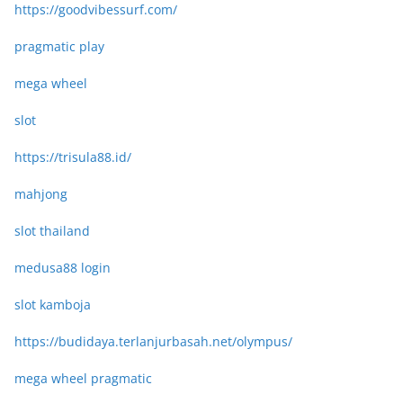
https://goodvibessurf.com/
pragmatic play
mega wheel
slot
https://trisula88.id/
mahjong
slot thailand
medusa88 login
slot kamboja
https://budidaya.terlanjurbasah.net/olympus/
mega wheel pragmatic