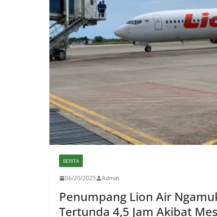
BERITA
06/20/2025
Admin
Penumpang Lion Air Ngamu
Tertunda 4,5 Jam Akibat Me