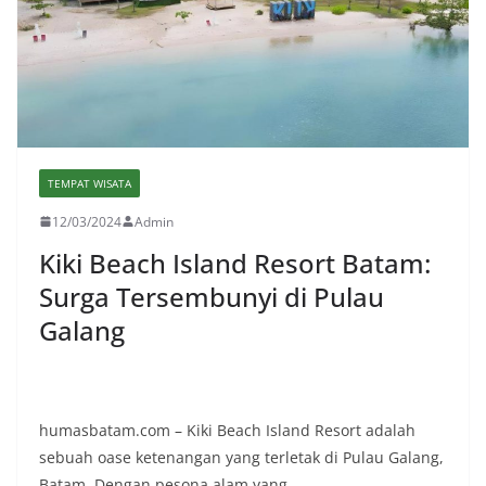
TEMPAT WISATA
12/03/2024
Admin
Kiki Beach Island Resort Batam:
Surga Tersembunyi di Pulau
Galang
humasbatam.com – Kiki Beach Island Resort adalah
sebuah oase ketenangan yang terletak di Pulau Galang,
Batam. Dengan pesona alam yang