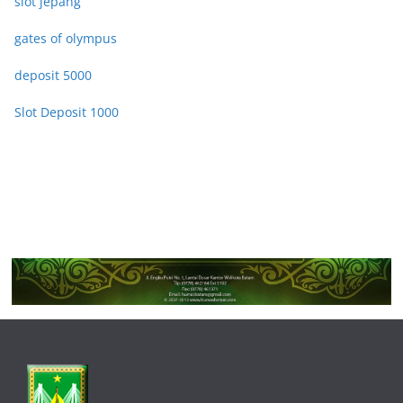
slot jepang
gates of olympus
deposit 5000
Slot Deposit 1000