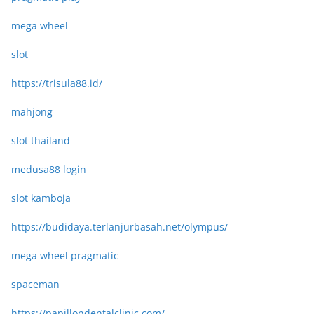
mega wheel
slot
https://trisula88.id/
mahjong
slot thailand
medusa88 login
slot kamboja
https://budidaya.terlanjurbasah.net/olympus/
mega wheel pragmatic
spaceman
https://papillondentalclinic.com/