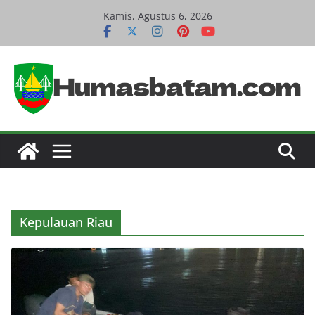
S
Kamis, Agustus 6, 2026
k
i
p
t
o
c
o
n
t
e
Kepulauan Riau
n
t