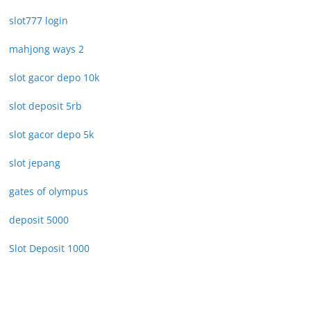
slot777 login
mahjong ways 2
slot gacor depo 10k
slot deposit 5rb
slot gacor depo 5k
slot jepang
gates of olympus
deposit 5000
Slot Deposit 1000