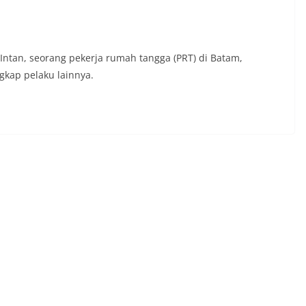
ntan, seorang pekerja rumah tangga (PRT) di Batam,
kap pelaku lainnya.