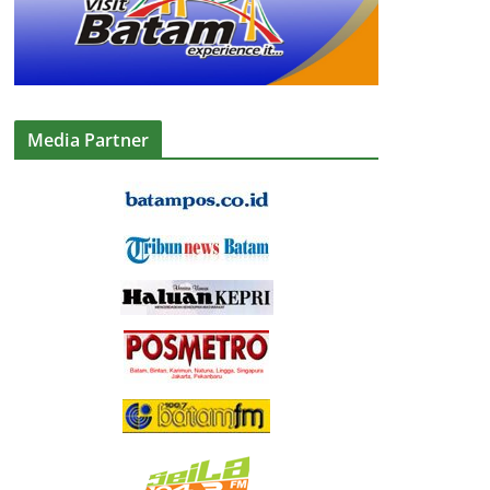
Media Partner