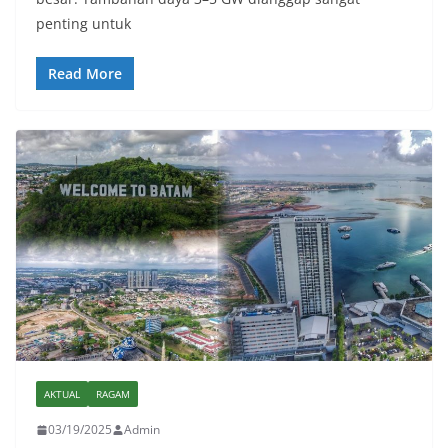
penting untuk
Read More
AKTUAL
RAGAM
03/19/2025
Admin