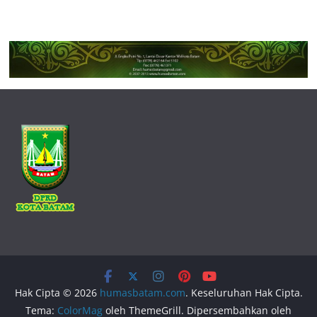
Hak Cipta © 2026
humasbatam.com
. Keseluruhan Hak Cipta.
Tema:
ColorMag
oleh ThemeGrill. Dipersembahkan oleh