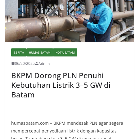
BERITA
HUMAS BATAM
KOTA BATAM
06/20/2025
Admin
BKPM Dorong PLN Penuhi
Kebutuhan Listrik 3–5 GW di
Batam
humasbatam.com – BKPM mendesak PLN agar segera
mempercepat penyediaan listrik dengan kapasitas
besar. Tambahan daya 3–5 GW dianggap sangat